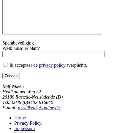
Spambeveiliging
Welk huisdier blaft?
Ik accepteer de
privacy policy
(verplicht).
Rolf Wilken
Heidkamper Weg 52
26180 Rastede-Neusüdende (D)
Tel.: 0049 (0)4402-916840
E-mail:
ro-wilken@t-online.de
Home
Privacy Policy
Impressum