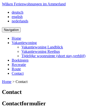
Wilken Ferienwohnungen im Ammerland
deutsch
english
nederlands
Navigation
Home
Vakantiewoning
Vakantiewoning Landblick
Vakantiewoning Reethus
Tijdelijke woonruimte (short stay-verblijf)
Boekingen
Recreatie
Route
Contact
Home
>
Contact
Contact
Contactformulier